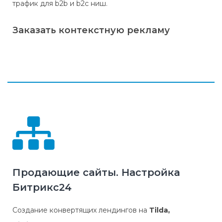
трафик для b2b и b2c ниш.
Заказать контекстную рекламу
Реклама в поиске Яндекса
Тематическая реклама в РСЯ
Медийная реклама
Реклама на Яндекс Картах и в Навигаторе
Продающие сайты. Настройка
Битрикс24
Создание конвертящих лендингов на
Tilda,