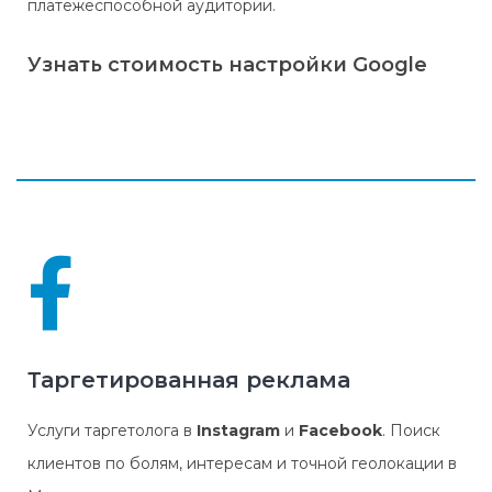
платежеспособной аудитории.
Узнать стоимость настройки Google
Реклама в поиске Google
Медийная реклама в КМС
Мобильная реклама
Реклама на картах Google и в Навигаторе
Таргетированная реклама
Видео реклама
Услуги таргетолога в
Instagram
и
Facebook
. Поиск
клиентов по болям, интересам и точной геолокации в